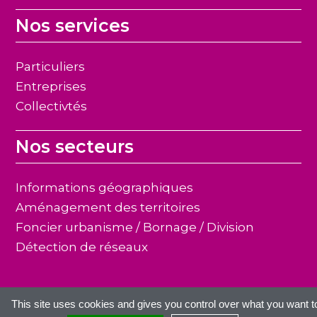
Nos services
Particuliers
Entreprises
Collectivtés
Nos secteurs
Informations géographiques
Aménagement des territoires
Foncier urbanisme / Bornage / Division
Détection de réseaux
This site uses cookies and gives you control over what you want t
© 2017 Axis-Conseils –
Mentions légales
– Création :